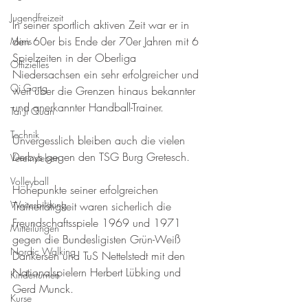
Jugendfreizeit
In seiner sportlich aktiven Zeit war er in 
den 60er bis Ende der 70er Jahren mit 6 
Minis
Spielzeiten in der Oberliga 
Offizielles
Niedersachsen ein sehr erfolgreicher und 
Qi Gong
weit über die Grenzen hinaus bekannter 
und anerkannter Handball-Trainer.
Tai Ji Quan
Technik
Unvergesslich bleiben auch die vielen 
Derbys gegen den TSG Burg Gretesch.
Vereinsleben
Volleyball
Höhepunkte seiner erfolgreichen 
Weiterbildung
Trainertätigkeit waren sicherlich die 
Freundschaftsspiele 1969 und 1971 
Mitteilungen
gegen die Bundesligisten Grün-Weiß 
Nordic Walking
Dankersen und TuS Nettelstedt mit den 
Nationalspielern Herbert Lübking und 
Kinderturnen
Gerd Munck.
Kurse