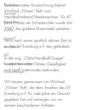
Eine besondere Auszeichnung bekam 
Tischtennis
Winfried „Witzen“ Reth vom 
Senioren
Handballverband Niedersachsen. Für 47 
Jazzdance
Jahre Einsatz als Schiedsrichter wurde ihm 
1997 die goldene Ehrennadel verliehen.
Zumba
Jugend F
Auch nach seiner sportlich aktiven Zeit ist 
er dem SV Eversburg e.V. treu geblieben.
Line Dance
L&T
In der sog. „Oldie-Handball-Gruppe“ 
Kooperationspartner
wurden bei vielen Fahrten Geselligkeit 
und Spaß miteinander verbunden.
Grünkohlessen
Wir trauern gemeinsam um Winfried 
„Witzen“ Reth, der dem Ansehen des SV 
Eversburg e.V. für viele Jahre ein Gesicht 
gegeben hat und verneigen uns vor 
seinem bescheidenen Auftreten.