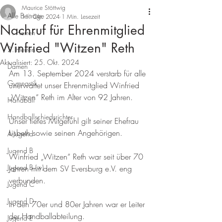
Maurice Stöttwig
Alle Beiträge
11. Okt. 2024
1 Min. Lesezeit
Nachruf für Ehrenmitglied
1. Herren
Winfried "Witzen" Reth
2. Herren
Aktualisiert:
25. Okt. 2024
Damen
Am 13. September 2024 verstarb für alle 
Gymnastik
unerwartet unser Ehrenmitglied Winfried 
„Witzen“ Reth im Alter von 92 Jahren.
Handball
Handballschiedsrichter
Unser tiefes Mitgefühl gilt seiner Ehefrau 
Lisbeth sowie seinen Angehörigen.
A-Jugend
Jugend B
Winfried „Witzen“ Reth war seit über 70 
Jugend B (w)
Jahren mit dem SV Eversburg e.V. eng 
verbunden.
Jugend C
Jugend D
In den 70er und 80er Jahren war er Leiter 
der Handballabteilung.
Jugend E