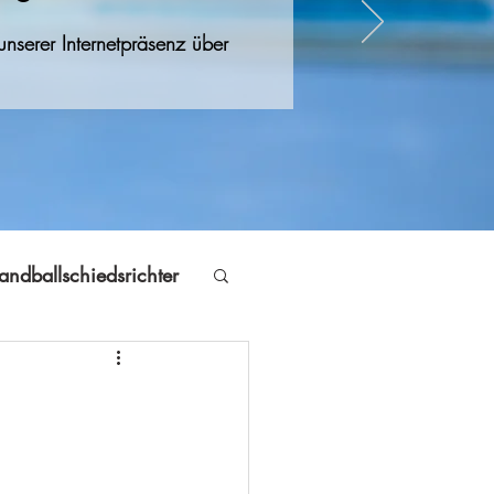
nserer Internetpräsenz über
andballschiedsrichter
Jugendfreizeit
Volleyball