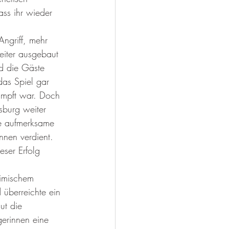
ass ihr wieder 
ngriff, mehr 
eiter ausgebaut 
nd die Gäste 
as Spiel gar 
umpft war. Doch 
burg weiter 
ne aufmerksame 
nen verdient. 
ser Erfolg 
eimischem 
überreichte ein 
ut die 
gerinnen eine 