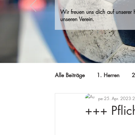
Wir freuen uns dich auf unserer
unseren Verein.
Alle Beiträge
1. Herren
2
pe
25. Apr. 2023
2
A-Jugend
Jugend B
+++ Pflic
Minis
Offizielles
Qi