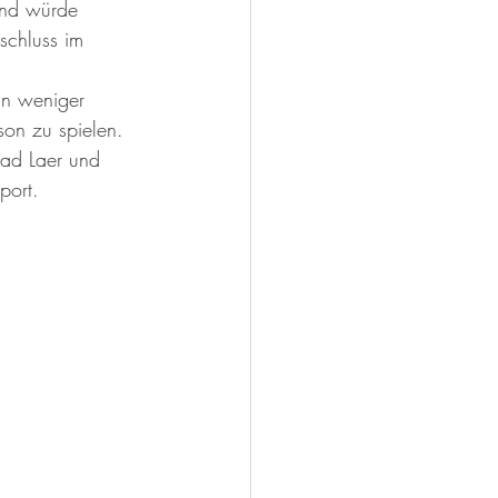
und würde 
schluss im 
an weniger 
son zu spielen. 
Bad Laer und 
port. 