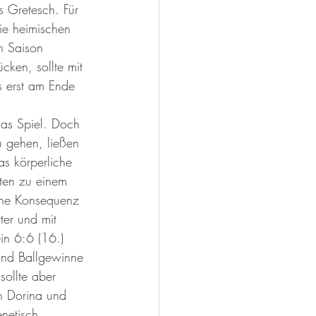
 Gretesch. Für 
ie heimischen 
n Saison 
cken, sollte mit 
 erst am Ende 
das Spiel. Doch 
u gehen, ließen 
as körperliche 
rten zu einem 
che Konsequenz 
ter und mit 
in 6:6 (16.) 
 und Ballgewinne 
ollte aber 
n Dorina und 
enetisch 