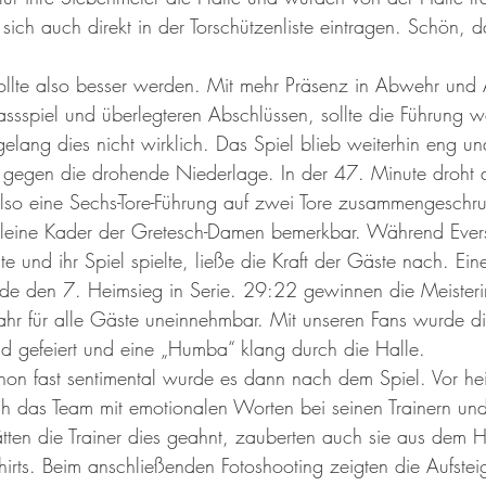
sich auch direkt in der Torschützenliste eintragen. Schön, d
ollte also besser werden. Mit mehr Präsenz in Abwehr und A
ssspiel und überlegteren Abschlüssen, sollte die Führung w
elang dies nicht wirklich. Das Spiel blieb weiterhin eng u
 gegen die drohende Niederlage. In der 47. Minute droht d
lso eine Sechs-Tore-Führung auf zwei Tore zusammengeschr
kleine Kader der Gretesch-Damen bemerkbar. Während Evers
e und ihr Spiel spielte, ließe die Kraft der Gäste nach. Ei
de den 7. Heimsieg in Serie. 29:22 gewinnen die Meisterin
ahr für alle Gäste uneinnehmbar. Mit unseren Fans wurde die
d gefeiert und eine „Humba“ klang durch die Halle. 
hon fast sentimental wurde es dann nach dem Spiel. Vor h
h das Team mit emotionalen Worten bei seinen Trainern und 
ätten die Trainer dies geahnt, zauberten auch sie aus dem H
hirts. Beim anschließenden Fotoshooting zeigten die Aufstei