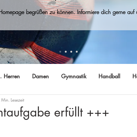
 Homepage begrüßen zu können. Informiere dich gerne auf u
. Herren
Damen
Gymnastik
Handball
H
 Min. Lesezeit
Jugend B (w)
Jugend C
Jugend D
Jugend E
htaufgabe erfüllt +++
 Gong
Tai Ji Quan
Technik
Vereinsleben