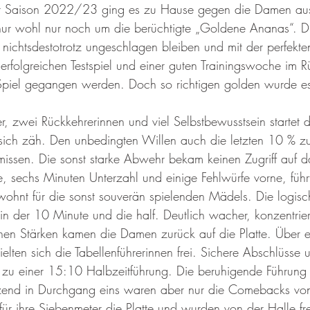
der Saison 2022/23 ging es zu Hause gegen die Damen aus
nur wohl nur noch um die berüchtigte „Goldene Ananas“. D
nichtsdestotrotz ungeschlagen bleiben und mit der perfekte
erfolgreichen Testspiel und einer guten Trainingswoche im Rü
Spiel gegangen werden. Doch so richtigen golden wurde es
r, zwei Rückkehrerinnen und viel Selbstbewusstsein startet 
 sich zäh. Den unbedingten Willen auch die letzten 10 % z
missen. Die sonst starke Abwehr bekam keinen Zugriff auf d
te, sechs Minuten Unterzahl und einige Fehlwürfe vorne, füh
ohnt für die sonst souverän spielenden Mädels. Die logis
in der 10 Minute und die half. Deutlich wacher, konzentrier
nen Stärken kamen die Damen zurück auf die Platte. Über e
elten sich die Tabellenführerinnen frei. Sichere Abschlüsse
 zu einer 15:10 Halbzeitführung. Die beruhigende Führung s
nzend in Durchgang eins waren aber nur die Comebacks vo
für ihre Siebenmeter die Platte und wurden von der Halle fr