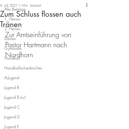
4. Juli 2021
1 Min. Lesezeit
Alle Beiträge
Zum Schluss flossen auch
1. Herren
Tränen
2. Herren
Zur Amtseinführung von 
Damen
Pastor Hartmann nach 
Gymnastik
Nordhorn
Handball
Handballschiedsrichter
A-Jugend
Jugend B
Jugend B (w)
Jugend C
Jugend D
Jugend E