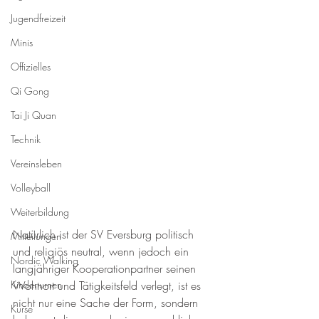
Jugendfreizeit
Minis
Offizielles
Qi Gong
Tai Ji Quan
Technik
Vereinsleben
Volleyball
Weiterbildung
Natürlich ist der SV Eversburg politisch 
Mitteilungen
und religiös neutral, wenn jedoch ein 
Nordic Walking
langjähriger Kooperationpartner seinen 
Kinderturnen
Wohnort und Tätigkeitsfeld verlegt, ist es 
nicht nur eine Sache der Form, sondern 
Kurse