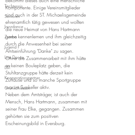
bekommt dieses auch eine menschliche 
Tischtennis
Komponente. Einige Vereinsmitglieder 
sind auch in der ST. Michaelisgemeinde 
Senioren
ehrenamtlich tätig gewesen und wollten 
Jazzdance
die neue Heimat von Hans Hartmann 
gerne kennenlernen und ihm gleichzeitig 
Zumba
durch die Anwesenheit bei seiner 
Jugend F
Amtseinführung "Danke" zu sagen.
Line Dance
Ohne die Zusammenarbeit mit ihm hätte 
es keinen Bouleplatz geben, die 
L&T
Stuhltanzgruppe hätte derzeit kein 
Kooperationspartner
Zuhause und so manche Sportgruppe 
war im Turnkeller aktiv.
Grünkohlessen
Neben dem Amtsträger, ist auch der 
Mensch, Hans Hartmann, zusammen mit 
seiner Frau Elke, gegangen. Zusammen 
gehörten sie zum positiven 
Erscheinungsbild in Eversburg. 