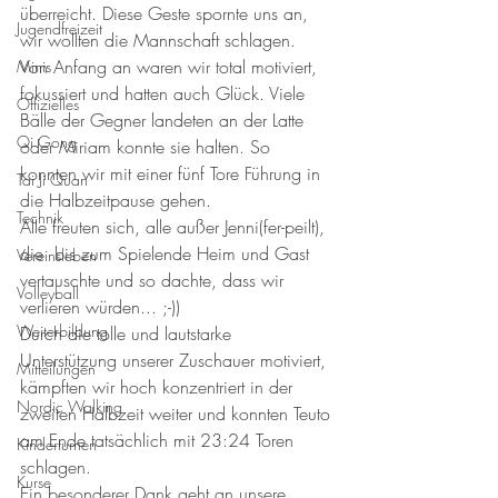
überreicht. Diese Geste spornte uns an, 
Jugendfreizeit
wir wollten die Mannschaft schlagen.
Von Anfang an waren wir total motiviert, 
Minis
fokussiert und hatten auch Glück. Viele 
Offizielles
Bälle der Gegner landeten an der Latte 
Qi Gong
oder Miriam konnte sie halten. So 
konnten wir mit einer fünf Tore Führung in 
Tai Ji Quan
die Halbzeitpause gehen.
Technik
Alle freuten sich, alle außer Jenni(fer-peilt), 
die  bis zum Spielende Heim und Gast 
Vereinsleben
vertauschte und so dachte, dass wir 
Volleyball
verlieren würden... ;-))
Weiterbildung
Durch die tolle und lautstarke 
Unterstützung unserer Zuschauer motiviert, 
Mitteilungen
kämpften wir hoch konzentriert in der 
Nordic Walking
zweiten Halbzeit weiter und konnten Teuto 
am Ende tatsächlich mit 23:24 Toren 
Kinderturnen
schlagen.
Kurse
Ein besonderer Dank geht an unsere 