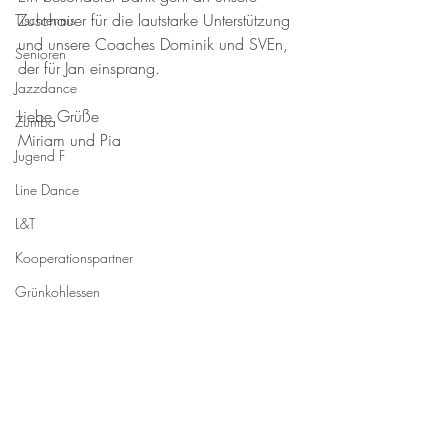
Zuschauer für die lautstarke Unterstützung 
Tischtennis
und unsere Coaches Dominik und SVEn, 
Senioren
der für Jan einsprang.
Jazzdance
Liebe Grüße
Zumba
Miriam und Pia
Jugend F
Line Dance
L&T
Kooperationspartner
Grünkohlessen