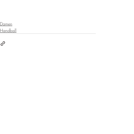
Damen
Handball
Aktuelle Beiträge
Alle ansehen