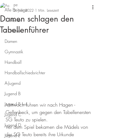
pe
Alle Beiträge
2. Juni 2022
1 Min. Lesezeit
Damen schlagen den
1. Herren
Tabellenführer
2. Herren
Damen
Gymnastik
Handball
Handballschiedsrichter
A-Jugend
Jugend B
Jugend B (w)
Mittwoch fuhren wir nach Hagen - 
Gellenbeck, um gegen den Tabellenersten 
Jugend C
SG Teuto zu spielen.
Jugend D
Vor dem Spiel bekamen die Mädels von 
der SG Teuto bereits ihre Urkunde 
Jugend E