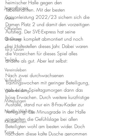
heimischer Halle gegen den 
Jugendfreizeit
Tabellendritten. Mit der besten 
Saisonleistung 2022/23 sichern sich die 
Minis
Damen Platz 2 und damit den vorzeitigen 
Offizielles
Aufstieg. Der SVE-Express hat seine 
Bremsen komplett abmontiert und noch 
Qi Gong
drei Haltestellen dieses Jahr. Dabei waren 
Tai Ji Quan
die Vorzeichen für dieses Spiel alles 
Technik
andere als gut. Aber lest selbst:
Vereinsleben
Nach zwei durchwachsenen 
Volleyball
Trainingswochen mit geringer Beteiligung, 
gab es am Spieltagsmorgen dann das 
Weiterbildung
böse Erwachen. Durch weitere kurzfristige 
Mitteilungen
Ausfälle, stand nur ein 8-Frau-Kader zur 
Nordic Walking
Verfügung. Die Minusgrade in der Halle 
spiegelten die Gefühlslage bei allen 
Kinderturnen
Beteiligten wohl am besten wider. Doch 
Kurse
nachdem diese kalte Dusche genommen 