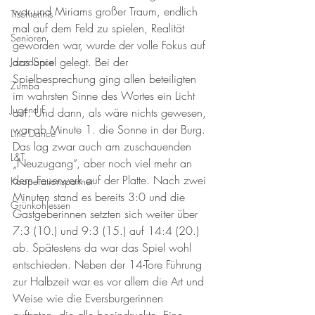
war und Miriams großer Traum, endlich 
Tischtennis
mal auf dem Feld zu spielen, Realität 
Senioren
geworden war, wurde der volle Fokus auf 
das Spiel gelegt. Bei der 
Jazzdance
Spielbesprechung ging allen beteiligten 
Zumba
im wahrsten Sinne des Wortes ein Licht 
Jugend F
auf. Und dann, als wäre nichts gewesen, 
war ab Minute 1. die Sonne in der Burg. 
Line Dance
Das lag zwar auch am zuschauenden 
L&T
„Neuzugang“, aber noch viel mehr an 
dem Feuerwerk auf der Platte. Nach zwei 
Kooperationspartner
Minuten stand es bereits 3:0 und die 
Grünkohlessen
Gastgeberinnen setzten sich weiter über 
7:3 (10.) und 9:3 (15.) auf 14:4 (20.) 
ab. Spätestens da war das Spiel wohl 
entschieden. Neben der 14-Tore Führung 
zur Halbzeit war es vor allem die Art und 
Weise wie die Eversburgerinnen 
auftraten, die alle beeindruckte. Eine 