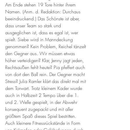
Am Ende stehen 19 Tore hinter ihrem 
Namen. (Anm. d. Redaktion: Durchaus 
beeindruckend.) Das Schönste ist aber, 
dass unser Team so stark und 
ausgeglichen ist, dass es egal ist, wer 
spielt. Siebe wird in Manndeckung 
genommen? Kein Problem, Reichel tänzelt 
den Gegner aus. Wir müssen etwas 
höher verteidigen? Klar, Jenny jagt jeden, 
Rechtsaußen fehlt heute? Pia pfeffert auch 
von dort den Ball rein. Der Gegner macht 
Stress? Julia Ramler klärt das direkt mal mit 
dem Torwart. Trotz kleinem Kader wurde 
auch in Halbzeit 2 Tempo über die 1. 
und 2. Welle gespielt, in der Abwehr 
konsequent zugepackt und mit aller 
größtem Spaß dieses Spiel bestritten. 
Auch kleinere Fitnessrückstände in Form 
von Krämpfen oder Gefährdungen durch 