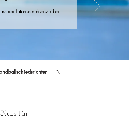
nserer Internetpräsenz über
andballschiedsrichter
Jugendfreizeit
Kurs für
Volleyball