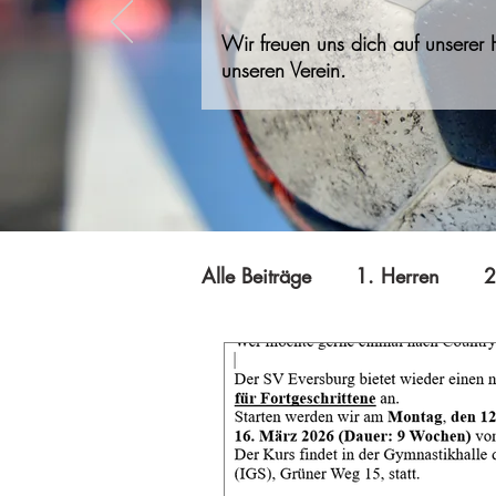
Wir freuen uns dich auf unserer
unseren Verein.
Alle Beiträge
1. Herren
2
A-Jugend
Jugend B
Minis
Offizielles
Qi