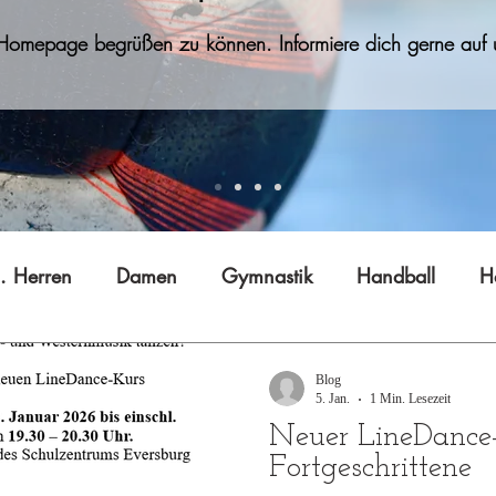
 Homepage begrüßen zu können. Informiere dich gerne auf u
. Herren
Damen
Gymnastik
Handball
H
Jugend B (w)
Jugend C
Jugend D
Jugend E
Blog
5. Jan.
1 Min. Lesezeit
Neuer LineDance-
 Gong
Tai Ji Quan
Technik
Vereinsleben
Fortgeschrittene