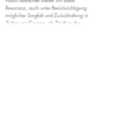
Positiv betrachtet werten wir diese 
Resonanz, auch unter Berücksichtigung 
möglicher Sorgfalt und Zurückhaltung in 
Zeiten von Corona, als Zeichen der 
Zufriedenheit.
Vereinsleben
Aktuelle Beiträge
Alle ansehen