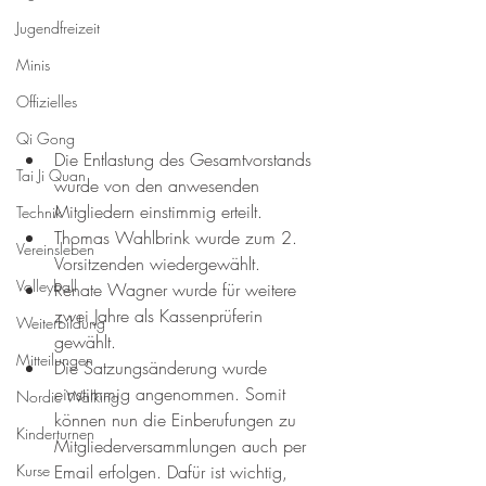
Jugendfreizeit
Minis
Offizielles
Qi Gong
Die Entlastung des Gesamtvorstands 
Tai Ji Quan
wurde von den anwesenden 
Mitgliedern einstimmig erteilt.
Technik
Thomas Wahlbrink wurde zum 2. 
Vereinsleben
Vorsitzenden wiedergewählt.
Volleyball
Renate Wagner wurde für weitere 
zwei Jahre als Kassenprüferin 
Weiterbildung
gewählt.
Mitteilungen
Die Satzungsänderung wurde 
einstimmig angenommen. Somit 
Nordic Walking
können nun die Einberufungen zu 
Kinderturnen
Mitgliederversammlungen auch per 
Email erfolgen. Dafür ist wichtig, 
Kurse