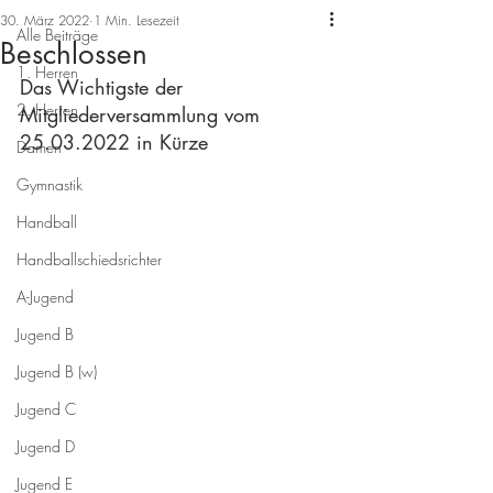
30. März 2022
1 Min. Lesezeit
Alle Beiträge
Beschlossen
1. Herren
Das Wichtigste der 
2. Herren
Mitgliederversammlung vom 
25.03.2022 in Kürze
Damen
Gymnastik
Handball
Handballschiedsrichter
A-Jugend
Jugend B
Jugend B (w)
Jugend C
Jugend D
Jugend E