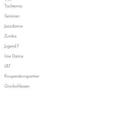
Tischtennis
Senioren
Jazzdance
Zumba
Jugend F
Line Dance
L&T
Kooperationspartner
Grünkohlessen