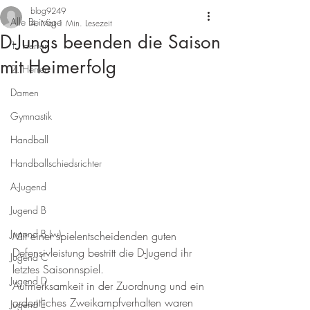
blog9249
Alle Beiträge
4. Mai
1 Min. Lesezeit
D-Jungs beenden die Saison
1. Herren
mit Heimerfolg
2. Herren
Damen
Gymnastik
Handball
Handballschiedsrichter
A-Jugend
Jugend B
Jugend B (w)
Mit einer spielentscheidenden guten 
Defensivleistung bestritt die D-Jugend ihr 
Jugend C
letztes Saisonnspiel.
Jugend D
Aufmerksamkeit in der Zuordnung und ein 
ordentliches Zweikampfverhalten waren 
Jugend E