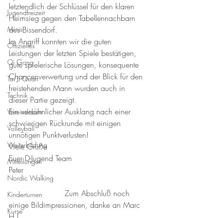
letztendlich der Schlüssel für den klaren 
Jugendfreizeit
Heimsieg gegen den Tabellennachbarn 
Minis
aus Bissendorf. 
Im Angriff konnten wir die guten 
Offizielles
Leistungen der letzten Spiele bestätigen, 
Qi Gong
gute spielerische Lösungen, konsequente 
Chancenverwertung und der Blick für den 
Tai Ji Quan
freistehenden Mann wurden auch in 
Technik
dieser Partie gezeigt. 
Ein versöhnlicher Ausklang nach einer 
Vereinsleben
schwierigen Rückrunde mit einigen 
Volleyball
unnötigen Punktverlusten!
Weiterbildung
Viele Grüße
Euer D-Jugend Team
Mitteilungen
Peter
Nordic Walking
                       Zum Abschluß noch 
Kinderturnen
einige Bildimpressionen, danke an Marc 
Kurse
H.!