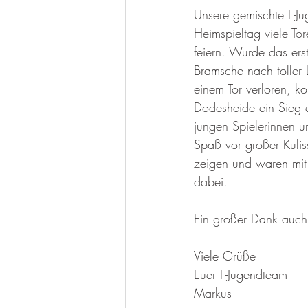
Unsere gemischte F-J
Weiterbildung
Mitteilun
Heimspieltag viele To
feiern. Wurde das ers
Bramsche nach toller L
Senioren
Jazzdance
einem Tor verloren, k
Dodesheide ein Sieg 
jungen Spielerinnen un
Spaß vor großer Kulis
zeigen und waren mit
dabei. 
Ein großer Dank auch a
Viele Grüße
Euer F-Jugendteam
Markus