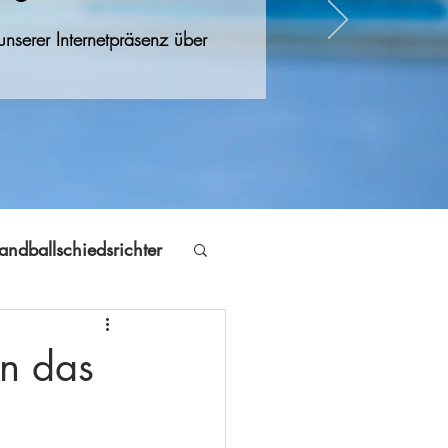
nserer Internetpräsenz über
andballschiedsrichter
Jugendfreizeit
in das
Volleyball