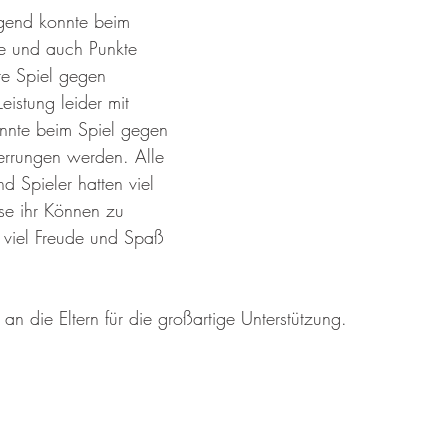
ugend konnte beim 
gen
Nordic Walking
Kinderturnen
Kurse
re und auch Punkte 
te Spiel gegen 
eistung leider mit 
Zumba
Jugend F
onnte beim Spiel gegen 
errungen werden. Alle 
d Spieler hatten viel 
se ihr Können zu 
 viel Freude und Spaß 
n die Eltern für die großartige Unterstützung.