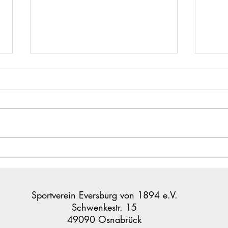
Erfolgreicher Spieltag der F-
F-Ju
Jugend in Bramsche
Wage
Sportverein Eversburg von 1894 e.V.
Schwenkestr. 15
49090 Osnabrück