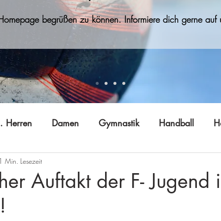
 Homepage begrüßen zu können. Informiere dich gerne auf u
. Herren
Damen
Gymnastik
Handball
H
1 Min. Lesezeit
Jugend B (w)
Jugend C
Jugend D
Jugend E
cher Auftakt der F- Jugend 
!
 Gong
Tai Ji Quan
Technik
Vereinsleben