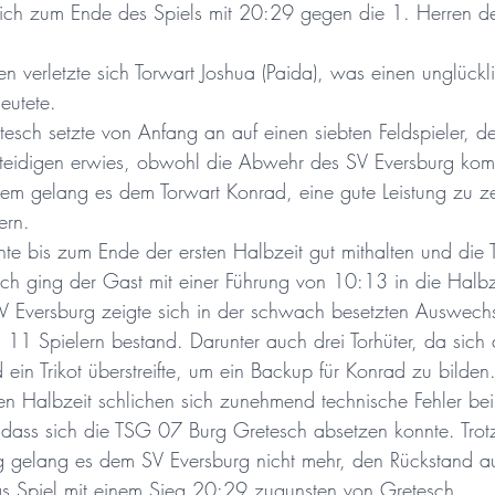
sich zum Ende des Spiels mit 20:29 gegen die 1. Herren d
gen
Nordic Walking
Kinderturnen
Kurse
 verletzte sich Torwart Joshua (Paida), was einen unglückli
eutete.
sch setzte von Anfang an auf einen siebten Feldspieler, der
Zumba
Jugend F
rteidigen erwies, obwohl die Abwehr des SV Eversburg kom
zdem gelang es dem Torwart Konrad, eine gute Leistung zu z
ern.
te bis zum Ende der ersten Halbzeit gut mithalten und die 
ch ging der Gast mit einer Führung von 10:13 in die Halbz
 Eversburg zeigte sich in der schwach besetzten Auswechs
 11 Spielern bestand. Darunter auch drei Torhüter, da sich 
ein Trikot überstreifte, um ein Backup für Konrad zu bilden.
ten Halbzeit schlichen sich zunehmend technische Fehler be
 dass sich die TSG 07 Burg Gretesch absetzen konnte. Trotz
ng gelang es dem SV Eversburg nicht mehr, den Rückstand a
as Spiel mit einem Sieg 20:29 zugunsten von Gretesch. 