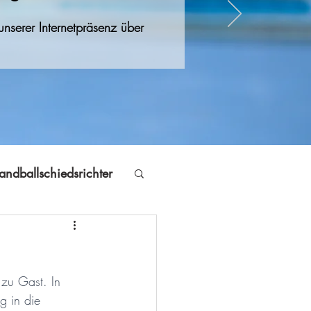
nserer Internetpräsenz über
andballschiedsrichter
Jugendfreizeit
zu Gast. In 
Volleyball
g in die 