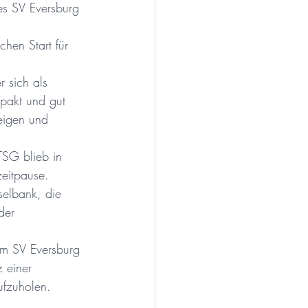
es SV Eversburg 
Tischtennis
chen Start für 
 sich als 
pakt und gut 
eigen und 
TSG blieb in 
eitpause.
elbank, die 
der 
 
im SV Eversburg 
 einer 
ufzuholen.