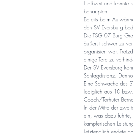
Halbzeit und konnte 
behaupten.
Weiterbildung
Mitteilun
Bereits beim Aufwärmen
den SV Eversburg bed
Die TSG 07 Burg Grete
Senioren
Jazzdance
äußerst schwer zu ve
organisiert war. Trot
einige Tore zu verhind
Der SV Eversburg konn
Schlagdistanz. Denno
Eine Schwäche des SV
lediglich aus 10 bzw.
Coach/Torhüter Bernd 
In der Mitte der zwei
ein, was dazu führte,
kämpferischen Leistu
Letztendlich endete d