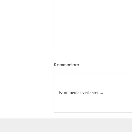
Kommentare
Kommentar verfassen...
Gelungener Saisonabschluß in
Wagenfeld