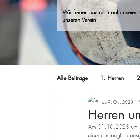
Wir freuen uns dich auf unserer
unseren Verein.
Alle Beiträge
1. Herren
2
pe
9. Okt. 2023
1 
A-Jugend
Jugend B
Herren un
Am 01.10.2023 um 11
Minis
Offizielles
Qi
einem anfänglich ausg