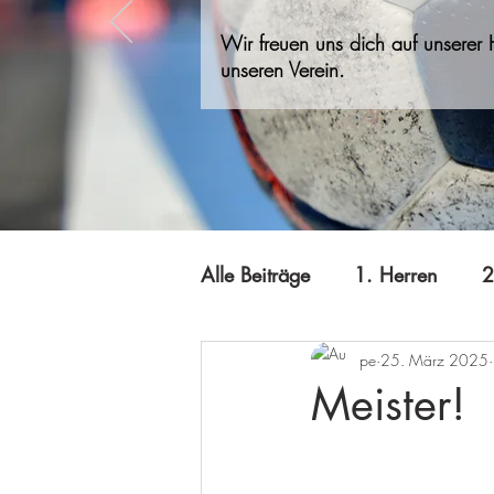
Wir freuen uns dich auf unserer
unseren Verein.
Alle Beiträge
1. Herren
2
pe
25. März 2025
A-Jugend
Jugend B
Meister!
Minis
Offizielles
Qi