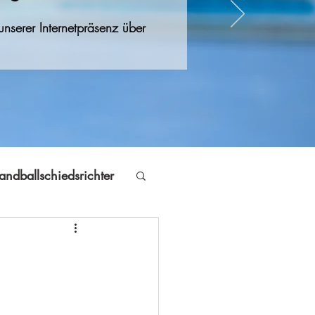
nserer Internetpräsenz über
andballschiedsrichter
Jugendfreizeit
Volleyball