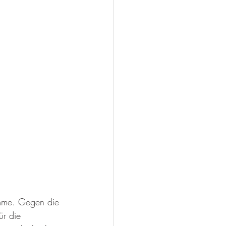
Tischtennis
amme. Gegen die 
r die 