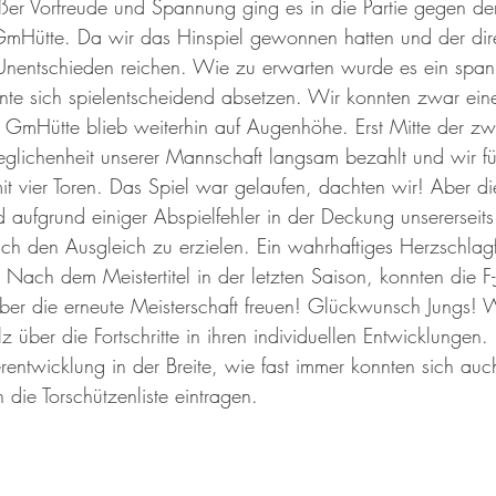
oßer Vorfreude und Spannung ging es in die Partie gegen de
GmHütte. Da wir das Hinspiel gewonnen hatten und der dire
 Unentschieden reichen. Wie zu erwarten wurde es ein span
te sich spielentscheidend absetzen. Wir konnten zwar eine
 GmHütte blieb weiterhin auf Augenhöhe. Erst Mitte der zw
glichenheit unserer Mannschaft langsam bezahlt und wir füh
it vier Toren. Das Spiel war gelaufen, dachten wir! Aber di
nd aufgrund einiger Abspielfehler in der Deckung unserersei
ch den Ausgleich zu erzielen. Ein wahrhaftiges Herzschlagf
  Nach dem Meistertitel in der letzten Saison, konnten die F-J
über die erneute Meisterschaft freuen! Glückwunsch Jungs! W
lz über die Fortschritte in ihren individuellen Entwicklungen
terentwicklung in der Breite, wie fast immer konnten sich au
n die Torschützenliste eintragen.