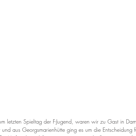
gen
Nordic Walking
Kinderturnen
Kurse
Zumba
Jugend F
m letzten Spieltag der F-Jugend, waren wir zu Gast in D
und aus Georgsmarienhütte ging es um die Entscheidung fü