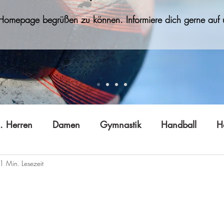
 Homepage begrüßen zu können. Informiere dich gerne auf u
. Herren
Damen
Gymnastik
Handball
H
1 Min. Lesezeit
Jugend B (w)
Jugend C
Jugend D
Jugend E
 Gong
Tai Ji Quan
Technik
Vereinsleben