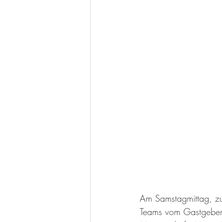
Weiterbildung
Mitteilun
Senioren
Jazzdance
Am Samstagmittag, zu
Teams vom Gastgeber 