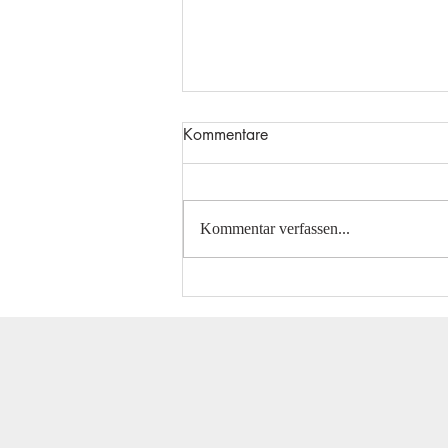
Kommentare
Kommentar verfassen...
Gelungener Saisonabschluß in
Wagenfeld