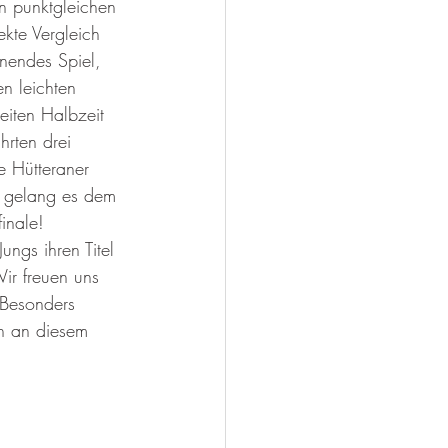
n punktgleichen 
kte Vergleich 
nendes Spiel, 
n leichten 
eiten Halbzeit 
rten drei 
e Hütteraner 
ts gelang es dem 
inale!   
ungs ihren Titel 
ir freuen uns 
. Besonders 
ch an diesem 