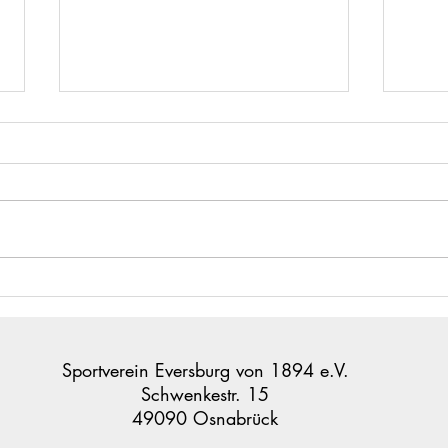
Stark
D-Jungs beenden die Saison
mit Heimerfolg
Sportverein Eversburg von 1894 e.V.
Schwenkestr. 15
49090 Osnabrück