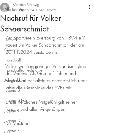
Maurice Stöttwig
Alle Beiträge
4. Dez. 2024
1 Min. Lesezeit
Nachruf für Volker
1. Herren
Schaarschmidt
2. Herren
Der Sportverein Eversburg von 1894 e.V. 
Damen
trauert um Volker Schaarschmidt, der am 
Gymnastik
20.11.2024 verstorben ist.
Handball
Volker war langjähriges Vorstandsmitglied 
Handballschiedsrichter
des Vereins. Als Geschäftsführer und 
A-Jugend
Sozialwart gestaltete er ehrenamtlich über 
Jahre die Geschicke des SVEs mit.
Jugend B
Jugend B (w)
Unser herzliches Mitgefühl gilt seiner 
Familie und allen Angehörigen.
Jugend C
Jugend D
Der Vorstand
Jugend E