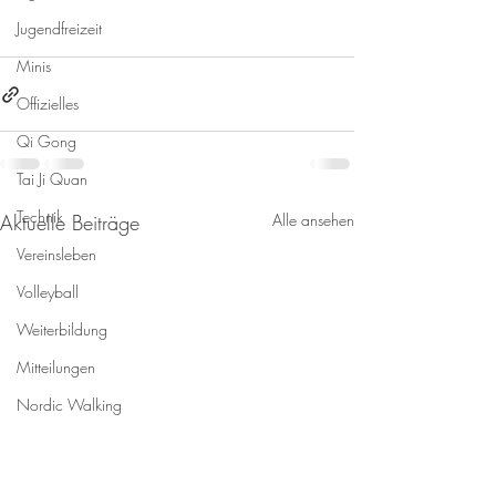
Jugendfreizeit
Minis
Offizielles
Qi Gong
Tai Ji Quan
Technik
Aktuelle Beiträge
Alle ansehen
Vereinsleben
Volleyball
Weiterbildung
Mitteilungen
Nordic Walking
Kinderturnen
Kurse