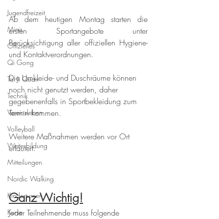
Jugendfreizeit
Ab dem heutigen Montag starten die 
Minis
ersten Sportangebote unter 
Berücksichtigung aller offiziellen Hygiene- 
Offizielles
und Kontaktverordnungen.
Qi Gong
Die Umkleide- und Duschräume können 
Tai Ji Quan
noch nicht genutzt werden, daher 
Technik
gegebenenfalls in Sportbekleidung zum 
Vereinsleben
Termin kommen.
Volleyball
Weitere Maßnahmen werden vor Ort 
Weiterbildung
erläutert.
Mitteilungen
Nordic Walking
Ganz Wichtig!
Kinderturnen
Kurse
Jeder Teilnehmende muss folgende 