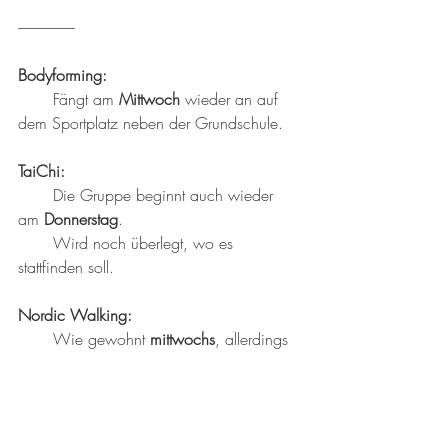
-------------------
Bodyforming:
       Fängt am 
Mittwoch
 wieder an auf 
dem Sportplatz neben der Grundschule.
TaiChi:
       Die Gruppe beginnt auch wieder 
am 
Donnerstag
.
       Wird noch überlegt, wo es 
stattfinden soll.
Nordic Walking:
       Wie gewohnt 
mittwochs
, allerdings 
erst nach Pfingsten.
Aerobic und JazzDance:
 Noch nicht.