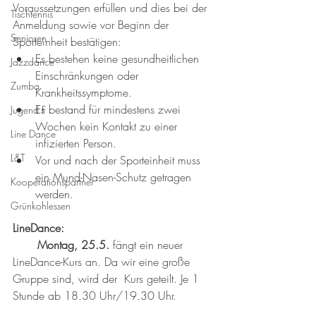
Voraussetzungen erfüllen und dies bei der 
Tischtennis
Anmeldung sowie vor Beginn der 
Senioren
Sporteinheit bestätigen:
Es bestehen keine gesundheitlichen 
Jazzdance
Einschränkungen oder 
Zumba
Krankheitssymptome. 
Es bestand für mindestens zwei 
Jugend F
Wochen kein Kontakt zu einer 
Line Dance
infizierten Person.
L&T
Vor und nach der Sporteinheit muss 
ein Mund-Nasen-Schutz getragen 
Kooperationspartner
werden. 
Grünkohlessen
LineDance:
Montag, 25.5.
 fängt ein neuer 
LineDance-Kurs an. Da wir eine große 
Gruppe sind, wird der  Kurs geteilt. Je 1 
Stunde ab 18.30 Uhr/19.30 Uhr.