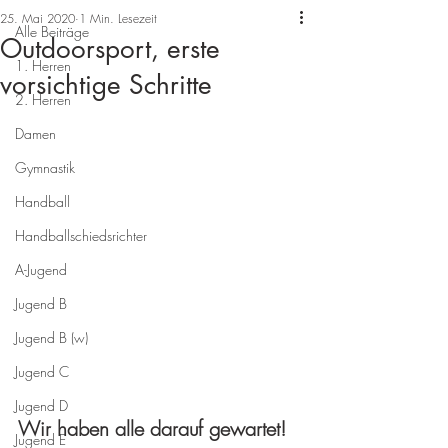
25. Mai 2020
1 Min. Lesezeit
Alle Beiträge
Outdoorsport, erste
1. Herren
vorsichtige Schritte
2. Herren
Damen
Gymnastik
Handball
Handballschiedsrichter
A-Jugend
Jugend B
Jugend B (w)
Jugend C
Jugend D
Wir haben alle darauf gewartet!
Jugend E