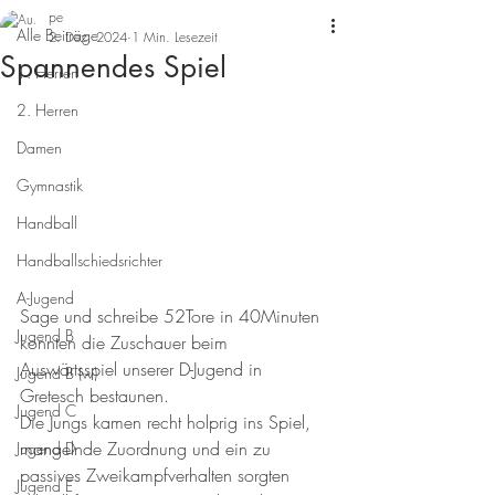
pe
Alle Beiträge
2. Dez. 2024
1 Min. Lesezeit
Spannendes Spiel
1. Herren
2. Herren
Damen
Gymnastik
Handball
Handballschiedsrichter
A-Jugend
Sage und schreibe 52Tore in 40Minuten 
Jugend B
konnten die Zuschauer beim 
Auswärtsspiel unserer D-Jugend in 
Jugend B (w)
Gretesch bestaunen. 
Jugend C
Die Jungs kamen recht holprig ins Spiel, 
mangelnde Zuordnung und ein zu 
Jugend D
passives Zweikampfverhalten sorgten 
Jugend E