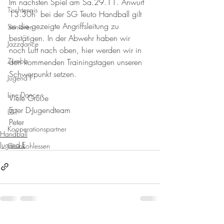
Im nächsten Spiel am Sa.29.11. Anwurf 
Tischtennis
13.30h  bei der SG Teuto Handball gilt 
es die gezeigte Angriffsleitung zu 
Senioren
bestätigen. In der Abwehr haben wir 
Jazzdance
noch Luft nach oben, hier werden wir in 
Zumba
den kommenden Trainingstagen unseren 
Schwerpunkt setzen.
Jugend F
Line Dance
Viele Grüße
Euer D-Jugendteam
L&T
Peter
Kooperationspartner
Handball
Jugend E
Grünkohlessen
Alle ansehen