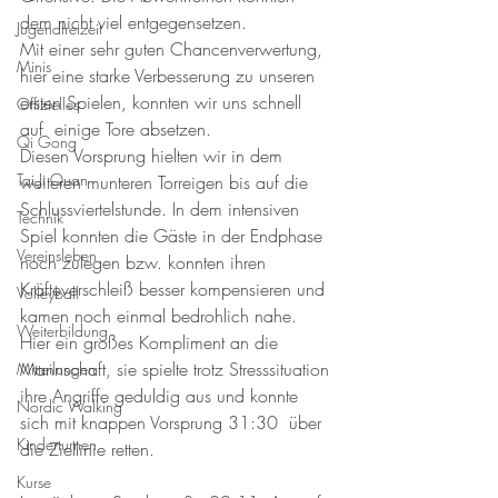
dem nicht viel entgegensetzen.
Jugendfreizeit
Mit einer sehr guten Chancenverwertung, 
Minis
hier eine starke Verbesserung zu unseren 
ersten Spielen, konnten wir uns schnell 
Offizielles
auf  einige Tore absetzen.
Qi Gong
Diesen Vorsprung hielten wir in dem 
Tai Ji Quan
weiteren munteren Torreigen bis auf die 
Schlussviertelstunde. In dem intensiven 
Technik
Spiel konnten die Gäste in der Endphase 
Vereinsleben
noch zulegen bzw. konnten ihren 
Kräfteverschleiß besser kompensieren und 
Volleyball
kamen noch einmal bedrohlich nahe. 
Weiterbildung
Hier ein großes Kompliment an die 
Mannschaft, sie spielte trotz Stresssituation 
Mitteilungen
ihre Angriffe geduldig aus und konnte 
Nordic Walking
sich mit knappen Vorsprung 31:30  über 
Kinderturnen
die Ziellinie retten.
Kurse