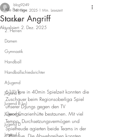
blog9249
Alle Beiträge
18. Nov. 2025
1 Min. Lesezeit
Starker Angriff
1. Herren
Aktualisiert:
2. Dez. 2025
2. Herren
Damen
Gymnastik
Handball
Handballschiedsrichter
A-Jugend
61(!) Tore in 40min Spielzeit konnten die 
Jugend B
Zuschauer beim Regionsoberliga Spiel 
Jugend B (w)
unserer D-Jungs gegen den TV 
Georgsmarienhütte bestaunen. Mit viel 
Jugend C
Tempo, Durchsetzungsvermögen und 
Jugend D
Spielfreude agierten beide Teams in der 
Jugend E
Offensive. Die Abwehrreihen konnten 