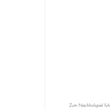
Weiterbildung
Mitteilun
Senioren
Jazzdance
Zum Nachholspiel fuh