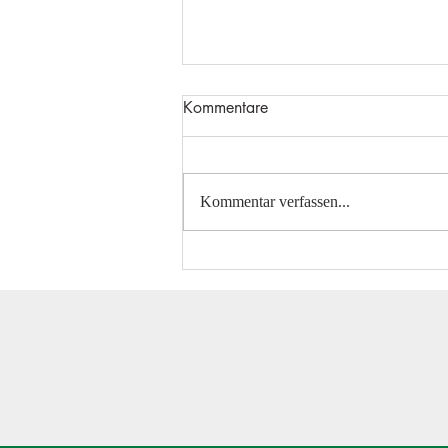
Kommentare
Kommentar verfassen...
Gelungener Saisonabschluß in
Wagenfeld