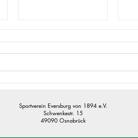
Stark
D-Jungs beenden die Saison
mit Heimerfolg
Sportverein Eversburg von 1894 e.V.
Schwenkestr. 15
49090 Osnabrück