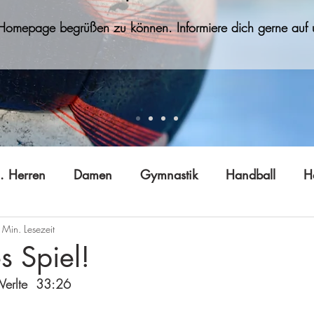
 Homepage begrüßen zu können. Informiere dich gerne auf u
. Herren
Damen
Gymnastik
Handball
H
 Min. Lesezeit
Jugend B (w)
Jugend C
Jugend D
Jugend E
 Spiel!
Werlte  33:26
 Gong
Tai Ji Quan
Technik
Vereinsleben