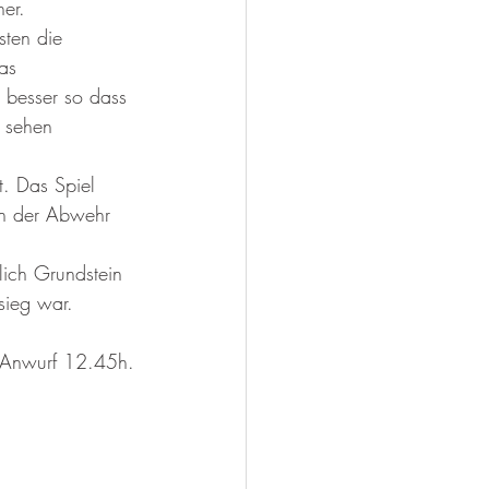
er.
sten die 
as 
 besser so dass 
 sehen 
t. Das Spiel 
in der Abwehr 
ich Grundstein 
sieg war.
. Anwurf 12.45h.