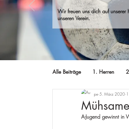
Wir freuen uns dich auf unserer
unseren Verein.
Alle Beiträge
1. Herren
2
pe
5. März 2020
1
A-Jugend
Jugend B
Mühsames
A-Jugend gewinnt in 
Minis
Offizielles
Qi