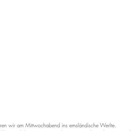
gen
Nordic Walking
Kinderturnen
Kurse
Zumba
Jugend F
ren wir am Mittwochabend ins emsländische Werlte.