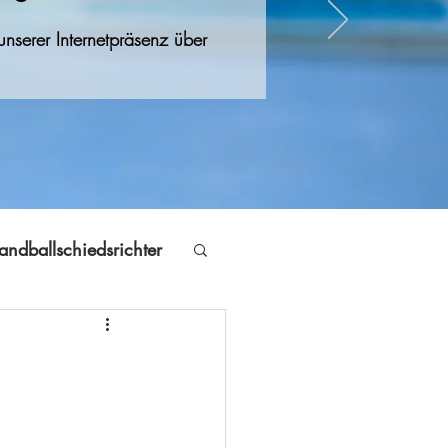
nserer Internetpräsenz über
andballschiedsrichter
Jugendfreizeit
Volleyball