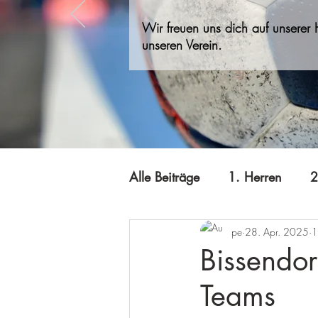
Wir freuen uns dich auf unserer
unseren Verein.
Alle Beiträge
1. Herren
2
pe
28. Apr. 2025
1
A-Jugend
Jugend B
Bissendor
Teams
Minis
Offizielles
Qi