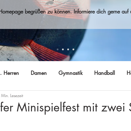
 Homepage begrüßen zu können. Informiere dich gerne auf u
. Herren
Damen
Gymnastik
Handball
H
 Min. Lesezeit
Jugend B (w)
Jugend C
Jugend D
Jugend E
fer Minispielfest mit zwei
 Gong
Tai Ji Quan
Technik
Vereinsleben