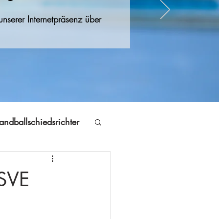
nserer Internetpräsenz über
andballschiedsrichter
Jugendfreizeit
 SVE
Volleyball