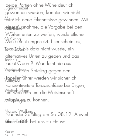
beide Partien ohne Mühe deutlich 
Jugendfreizeit
gewonnen wurden, konnten wir nicht 
Minis
wirklich neue Erkenntnisse gewinnen. Mit 
einer Ausnahme, die Vorgabe bei den 
Offizielles
Würfen unten zu werfen, wurde etliche 
Qi Gong
Male nicht umgesetzt. Hier scheint es, 
was ich bis dato nicht wusste, ein 
Tai Ji Quan
alternatives Unten zu geben und das 
Technik
lautet Oben!?  Man lernt nie aus. 
Vereinsleben
Im nächsten Spieltag gegen den 
Tabellenführer werden wir sicherlich 
Volleyball
konzentriertere Torabschlüsse benötigen, 
Weiterbildung
um weiterhin um die Meisterschaft 
mitspielen zu können.
Mitteilungen
Nordic Walking
Nächster Spieltag am So.08.12. Anwurf 
ab 10.00h bei uns zu Hause.
Kinderturnen
Kurse