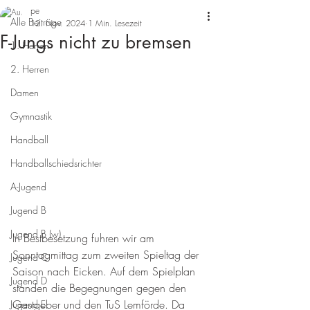
pe
Alle Beiträge
12. Nov. 2024
1 Min. Lesezeit
F-Jungs nicht zu bremsen
1. Herren
2. Herren
Damen
Gymnastik
Handball
Handballschiedsrichter
A-Jugend
Jugend B
Jugend B (w)
In Bestbesetzung fuhren wir am 
Sonntagmittag zum zweiten Spieltag der 
Jugend C
Saison nach Eicken. Auf dem Spielplan 
Jugend D
standen die Begegnungen gegen den 
Gastgeber und den TuS Lemförde. Da 
Jugend E