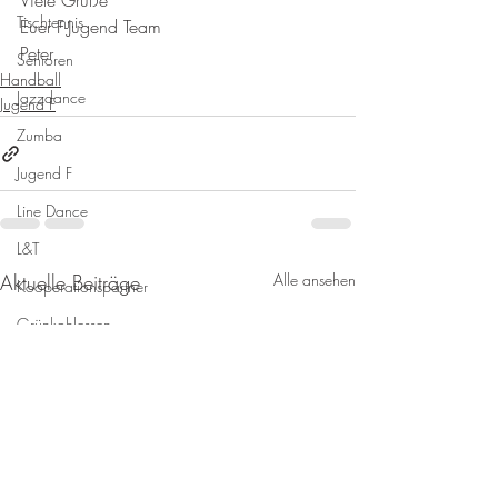
Viele Grüße
Tischtennis
Euer F-Jugend Team
Peter
Senioren
Handball
Jazzdance
Jugend F
Zumba
Jugend F
Line Dance
L&T
Aktuelle Beiträge
Alle ansehen
Kooperationspartner
Grünkohlessen