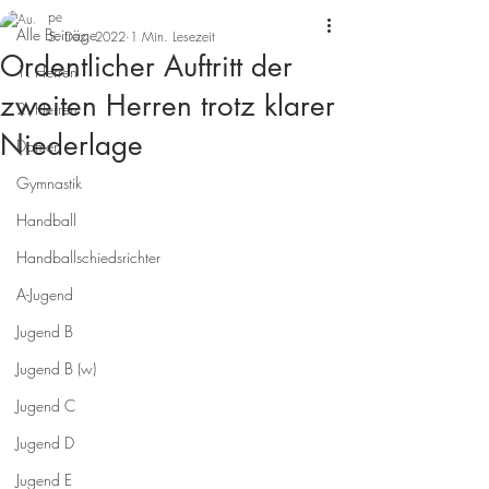
pe
Alle Beiträge
5. Dez. 2022
1 Min. Lesezeit
Ordentlicher Auftritt der
1. Herren
zweiten Herren trotz klarer
2. Herren
Niederlage
Damen
Gymnastik
Handball
Handballschiedsrichter
A-Jugend
Jugend B
Jugend B (w)
Jugend C
Jugend D
Jugend E