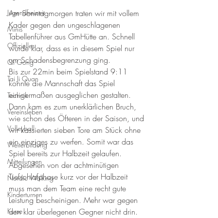
Jugendfreizeit
Am Sonntagmorgen traten wir mit vollem 
Kader gegen den ungeschlagenen 
Minis
Tabellenführer aus GmHütte an. Schnell 
Offizielles
wurde klar, dass es in diesem Spiel nur 
um Schadensbegrenzung ging.
Qi Gong
Bis zur 22min beim Spielstand 9:11 
Tai Ji Quan
konnte die Mannschaft das Spiel 
einigermaßen ausgeglichen gestalten. 
Technik
Dann kam es zum unerklärlichen Bruch, 
Vereinsleben
wie schon des Öfteren in der Saison, und 
Volleyball
wir kassierten sieben Tore am Stück ohne 
ein einziges zu werfen. Somit war das 
Weiterbildung
Spiel bereits zur Halbzeit gelaufen.  
Mitteilungen
Abgesehen von der achtminütigen 
Tiefschlafphase kurz vor der Halbzeit 
Nordic Walking
muss man dem Team eine recht gute 
Kinderturnen
Leistung bescheinigen. Mehr war gegen 
Kurse
den klar überlegenen Gegner nicht drin. 