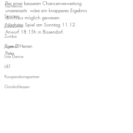
Bei einer besseren Chancenverwertung 
Tischtennis
unsererseits  wäre ein knapperes Ergebnis 
Senioren
durchaus möglich gewesen.
Nächstes Spiel am Sonntag 11.12. 
Jazzdance
Anwurf 18.15h in Bissendorf.
Zumba
Eure 2.Herren
Jugend F
Peter
Line Dance
L&T
Kooperationspartner
Grünkohlessen